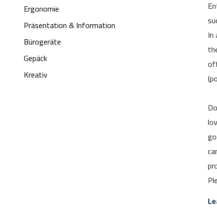
En
Ergonomie
su
Präsentation & Information
In
Bürogeräte
th
Gepäck
of
Kreativ
(p
Do
lo
go
ca
pr
Pl
Le