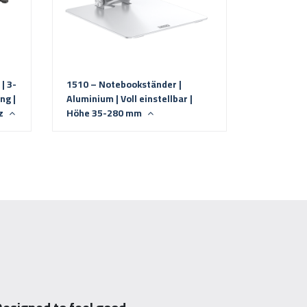
| 3-
1510 – Notebookständer |
ng |
Aluminium | Voll einstellbar |
rz
Höhe 35-280 mm