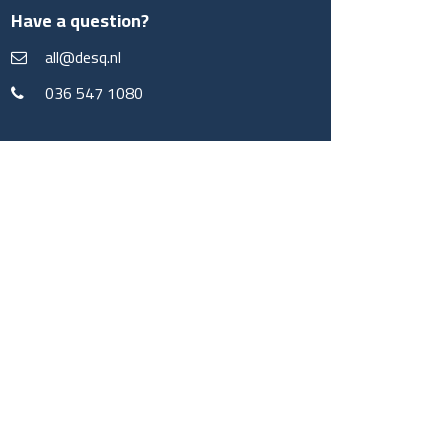
Have a question?
all@desq.nl
036 547 1080