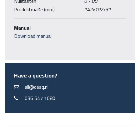
Nulltasten
0 - 00
Produktmaße (mm)
142x102x31
Manual
Download manual
Have a question?
all@desq.nl
036 547 1080