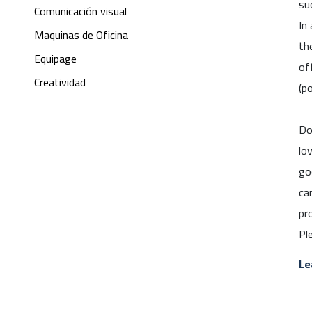
su
Comunicación visual
In
Maquinas de Oficina
th
Equipage
of
Creatividad
(p
Do
lo
go
ca
pr
Pl
Le