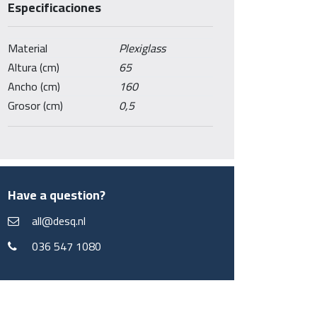
Especificaciones
Material
Plexiglass
Altura (cm)
65
Ancho (cm)
160
Grosor (cm)
0,5
Have a question?
all@desq.nl
036 547 1080