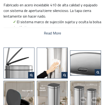
Fabricado en acero inoxidable 410 de alta calidad y equipado
con sistema de apertura/cierre silencioso. La tapa cierra
lentamente sin hacer ruido.
✓
El sistema marco de sujección sujeta y oculta la bolsa
de plástico
✓
Sistema silencioso de abrir y cerrar
Read More
✓
Resistente a las huellas dactilares
✓
Base robusta
✓
Diseño con esquinas redondeadas
✓
Stay-open tapa
✓
Tapa de cierre hermético
Los Cubos de basura DESQ están diseñadas para ser fáciles
de usar, duraderas y silenciosas. Cuenta un borde especial para
ocultar el revestimiento y conseguir un aspecto más limpio.
Fabricado en acero inoxidable 410 de alta calidad con un
revestimiento invisible resistente a las huellas dactilares,
ayuda a evitar la propagación de gérmenes. Sin cubo interior
gracias a su especial diseño interior. Un 25% más de espacio