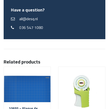
Have a question?
all@desq.nl
036 547 1080
Related products
10693 – Plaque de