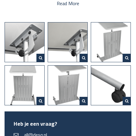
Read More
Heb je een vraag?
all@desq.nl