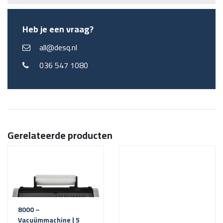
Heb je een vraag?
all@desq.nl
036 547 1080
Gerelateerde producten
8000 –
Vacuümmachine | 5