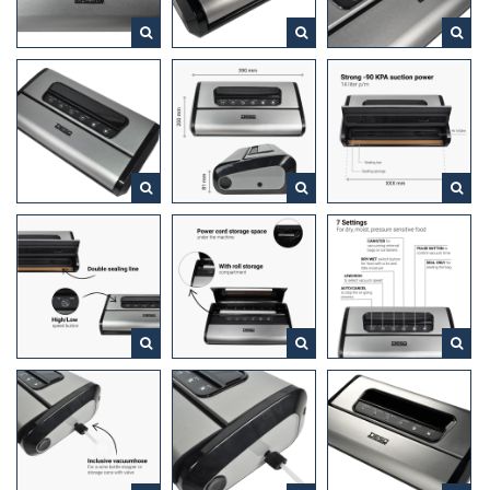
✓
Netsnoer opbergruimte onder de machine
✓
Automatisch of handmatig vacumeren
Is geschikt voor alle voedingsmiddelen: Droog, vochtig, hard,
zacht, gevoelig.
Voedsel blijft tot wel 8 keer langer vers door het vacuüm te
verpakken! Zo verminder je voedselverspilling en bespaar je
geld. Hierdoor draag je bij aan een duurzamere wereld.
Eenvoudig te bedienen: doe het voedsel in de zak, kies de
geschikte stand en de vacuümmachine zorgt voor de rest.
Na meer dan 20 jaar ervaring met lamineermachines, slaat
DESQ een nieuwe weg in! De kennis om met de juiste
snelheid, op de juiste temperatuur en met de juiste druk een
document te sealen, hebben we aangewend bij de
ontwikkeling van de eerste DESQ Vacuümmachine.