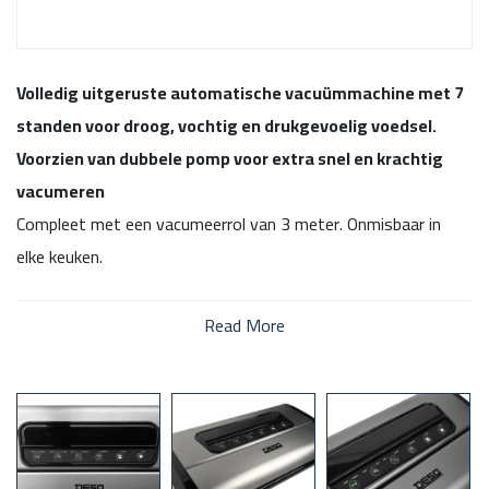
Volledig uitgeruste automatische vacuümmachine met 7
standen voor droog, vochtig en drukgevoelig voedsel.
Voorzien van dubbele pomp voor extra snel en krachtig
vacumeren
Compleet met een vacumeerrol van 3 meter. Onmisbaar in
elke keuken.
✓
Dubbele vacuüm pomp voor extra snel en krachtig
Read More
vacumeren
✓
Sterke -90 kPa zuigkracht, 14 liter p/m
✓
Dubbele sealnaad om lekken te voorkomen
✓
Met geïntegreerde rolhouder en rolsnijder
✓
Inclusief Vacuumslang voor o.a. een wijn flessenstop
of bewaarbussen met ventiel.
✓
Uitneembaar lekbakje om makkelijk schoon te maken