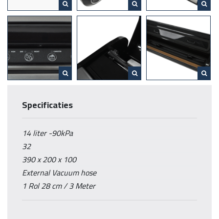
Zoals altijd bij DESQ, met hoogwaardige specificaties,
uitgebreide eigenschappen, een compleet startpakket en een
zeer fraai design!
DESQ – Sustainable Household
Bekijk
hier
de unboxing video!
Specificaties
14 liter -90kPa
32
390 x 200 x 100
External Vacuum hose
1 Rol 28 cm / 3 Meter