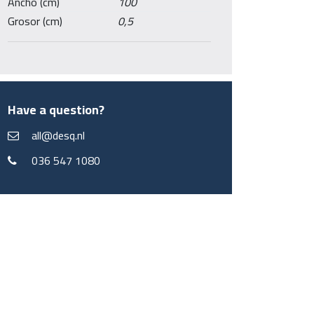
Ancho (cm)
100
Grosor (cm)
0,5
Have a question?
all@desq.nl
036 547 1080