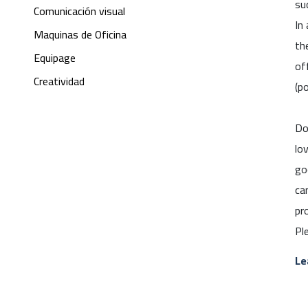
su
Comunicación visual
In
Maquinas de Oficina
th
Equipage
of
Creatividad
(p
Do
lo
go
ca
pr
Pl
Le