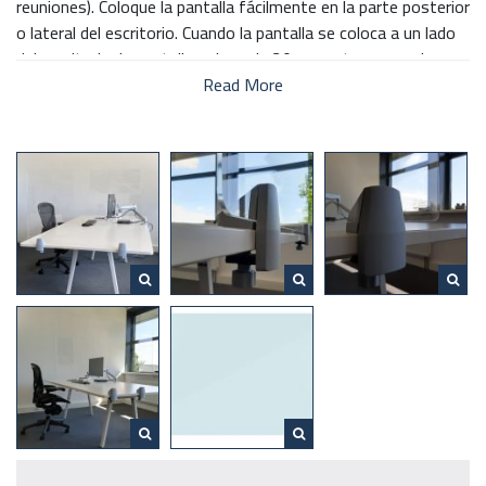
reuniones). Coloque la pantalla fácilmente en la parte posterior
o lateral del escritorio. Cuando la pantalla se coloca a un lado
del escritorio, la pantalla sobresale 20 cm: esto crea un lugar
de trabajo protegido pero a la vez abierto. Montaje de la
Read More
pantalla protectora mediante 2 robustas abrazaderas de
escritorio de color gris claro, que se pueden colocar de forma
flexible. Con amplio espacio para entrada de cables. La pantalla
tiene un bonito acabado con esquinas redondeadas.
Especificaciones:
✓
Diferentes tamaños
✓
65 x 80 x 0,5 cm
✓
65 x 100 x 0,5 cm
✓
65 x 140 x 0,5 cm
✓
65 x 160 x 0,5 cm
✓
Se puede usar en un escritorio o en una mesa de
conferencias
✓
Fácil de limpiar