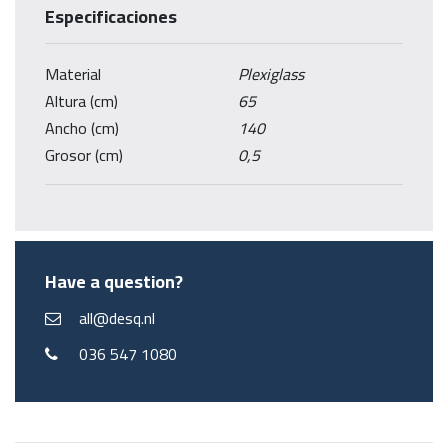
Especificaciones
Material
Plexiglass
Altura (cm)
65
Ancho (cm)
140
Grosor (cm)
0,5
Have a question?
all@desq.nl
036 547 1080